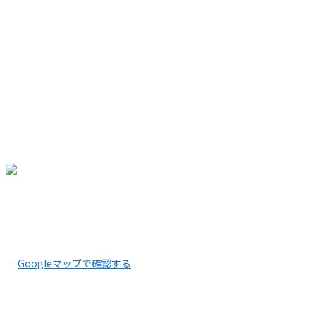
ホーム
業務案内
採用情報
施工実績
会社概要
ブログ
お問い合わせ
サイトマップ
〒661-0042
兵庫県尼崎市常吉1丁目6-24
Googleマップで確認する
TEL：06-6431-8354 FAX：06-6431-8394 ※営業電話お
断り※