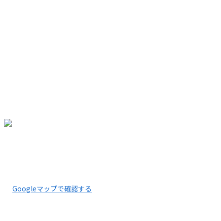
ホーム
業務案内
採用情報
施工実績
会社概要
ブログ
お問い合わせ
サイトマップ
〒661-0042
兵庫県尼崎市常吉1丁目6-24
Googleマップで確認する
TEL：06-6431-8354 FAX：06-6431-8394 ※営業電話お
断り※